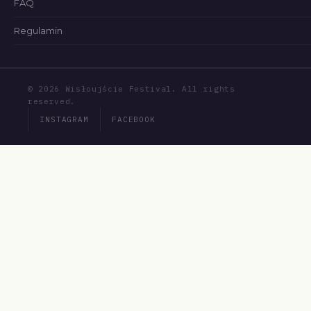
FAQ
Regulamin
© 2026 Wisłoujście Festival. All rights
reserved.
INSTAGRAM
FACEBOOK