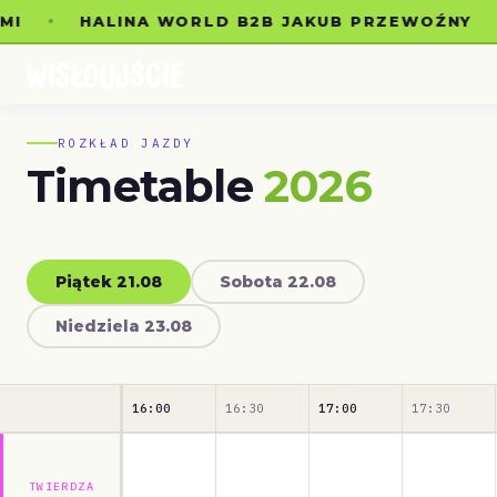
MI
HALINA WORLD B2B JAKUB PRZEWOŹNY
ROZKŁAD JAZDY
Timetable
2026
Piątek 21.08
Sobota 22.08
Niedziela 23.08
16:00
16:30
17:00
17:30
TWIERDZA