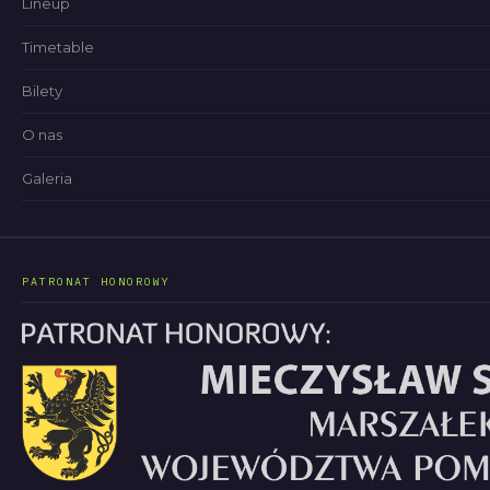
Lineup
Timetable
Bilety
O nas
Galeria
PATRONAT HONOROWY