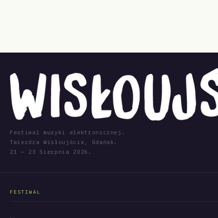
Festiwal muzyki elektronicznej.
Twierdza Wisłoujście, Gdańsk.
21 — 23 Sierpnia 2026.
FESTIWAL