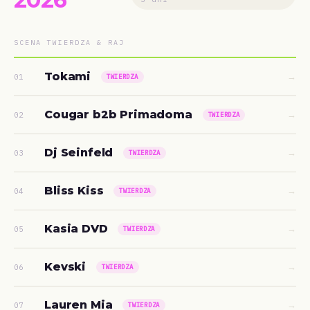
SCENA TWIERDZA & RAJ
Tokami
→
01
TWIERDZA
Cougar b2b Primadoma
→
02
TWIERDZA
Dj Seinfeld
→
03
TWIERDZA
Bliss Kiss
→
04
TWIERDZA
Kasia DVD
→
05
TWIERDZA
Kevski
→
06
TWIERDZA
Lauren Mia
→
07
TWIERDZA