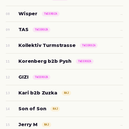
Wisper
→
08
TWIERDZA
TAS
→
09
TWIERDZA
Kollektiv Turmstrasse
→
10
TWIERDZA
Korenberg b2b Pysh
→
11
TWIERDZA
GIZI
→
12
TWIERDZA
Kari b2b Zuzka
→
13
RAJ
Son of Son
→
14
RAJ
Jerry M
→
15
RAJ