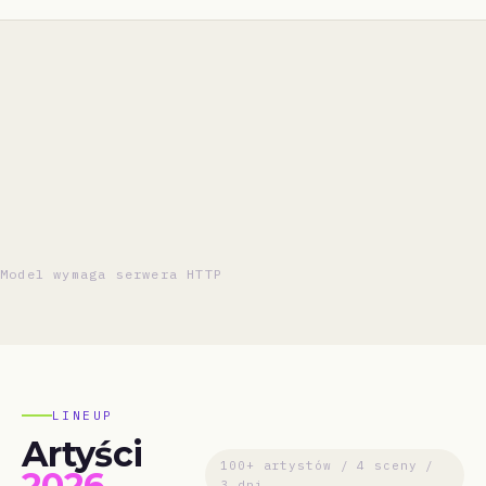
Model wymaga serwera HTTP
LINEUP
Artyści
100+ artystów / 4 sceny /
2026
3 dni