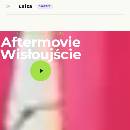
Laiza
→
29
SZANIEC
POPRZEDNIA EDYCJA
Aftermovie
Wisłoujście