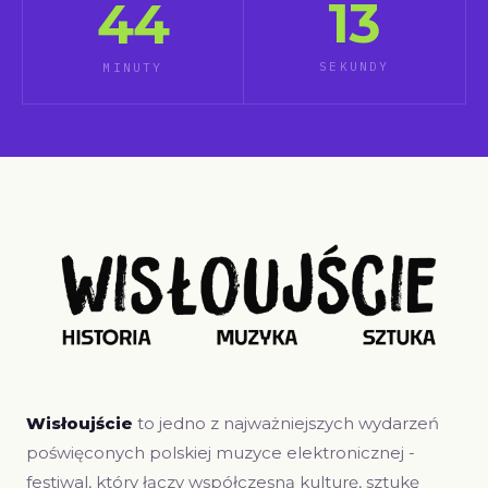
10
44
SEKUNDY
MINUTY
Wisłoujście
to jedno z najważniejszych wydarzeń
poświęconych polskiej muzyce elektronicznej -
festiwal, który łączy współczesną kulturę, sztukę