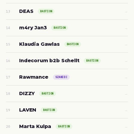
DEAS
→
13
BASTION
m4ry Jan3
→
14
BASTION
Klaudia Gawlas
→
15
BASTION
Indecorum b2b Schellt
→
16
BASTION
Rawmance
→
17
SZANIEC
DIZZY
→
18
BASTION
LAVEN
→
19
BASTION
Marta Kulpa
→
20
BASTION