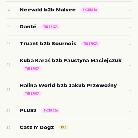
Neevald b2b Malvee
→
24
TWIERDZA
Danté
→
25
TWIERDZA
Truant b2b Sournois
→
26
TWIERDZA
Kuba Karaś b2b Faustyna Maciejczuk
→
27
TWIERDZA
Halina World b2b Jakub Przewoźny
→
28
TWIERDZA
PLUS2
→
29
TWIERDZA
Catz n' Dogz
→
30
RAJ