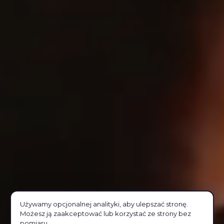
Używamy opcjonalnej analityki, aby ulepszać stronę.
Możesz ją zaakceptować lub korzystać ze strony bez
pomiaru.