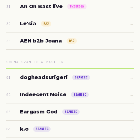
An On Bast live
→
31
TWIERDZA
Le'sia
→
32
RAJ
AEN b2b Joana
→
33
RAJ
SCENA SZANIEC & BASTION
dogheadsurigeri
→
01
SZANIEC
Indeecent Noise
→
02
SZANIEC
Eargasm God
→
03
SZANIEC
k.o
→
04
SZANIEC