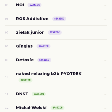
NOI
→
05
SZANIEC
ROS Addiction
→
06
SZANIEC
zielak junior
→
07
SZANIEC
Ginglas
→
08
SZANIEC
Detoxic
→
09
SZANIEC
naked relaxing b2b PYOTREK
→
10
BASTION
DNST
→
11
BASTION
Michał Wolski
→
12
BASTION