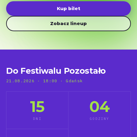
Kup bilet
Zobacz lineup
Do Festiwalu Pozostało
21.08.2026 · 18:00 · Gdańsk
15
04
DNI
GODZINY