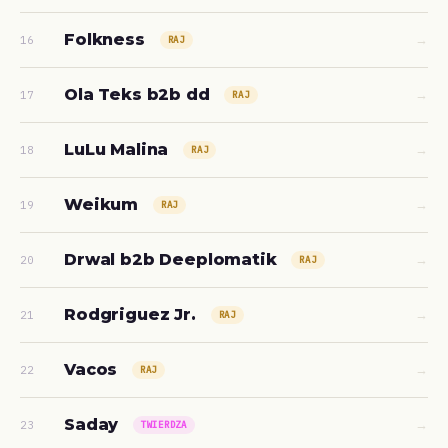
Folkness
→
16
RAJ
Ola Teks b2b dd
→
17
RAJ
LuLu Malina
→
18
RAJ
Weikum
→
19
RAJ
Drwal b2b Deeplomatik
→
20
RAJ
Rodgriguez Jr.
→
21
RAJ
Vacos
→
22
RAJ
Saday
→
23
TWIERDZA