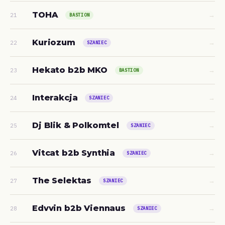
TOHA
→
21
BASTION
Kuriozum
→
22
SZANIEC
Hekato b2b MKO
→
23
BASTION
Interakcja
→
24
SZANIEC
Dj Blik & Polkomtel
→
25
SZANIEC
Vitcat b2b Synthia
→
26
SZANIEC
The Selektas
→
27
SZANIEC
Edvvin b2b Viennaus
→
28
SZANIEC