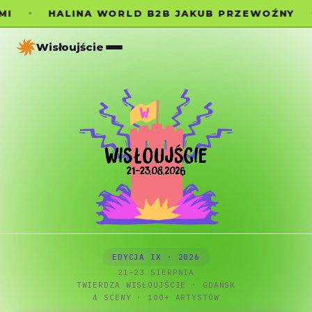
HALINA WORLD B2B JAKUB PRZEWOŹNY
Wisłoujście
Wisłoujście Festival 2026 — polskie 
Lineup
Historia
Rozkład
Bilety
Edycje
EDYCJA IX · 2026
21–23 SIERPNIA
TWIERDZA WISŁOUJŚCIE · GDAŃSK
4 SCENY · 100+ ARTYSTÓW